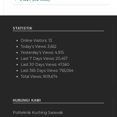
STATISTIK
Online Visitors:
13
Today's Views:
3,652
Yesterday's Views:
4,915
Last 7 Days Views:
20,457
Last 30 Days Views:
47,560
Last 365 Days Views:
765,064
Total Views:
909,674
HUBUNGI KAMI
Politeknik Kuching Sarawak